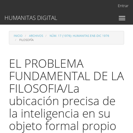
Navegación
Entrar
principal
Contenido
HUMANITAS DIGITAL
Toggl
principal
naviga
Barra
lateral
INICIO
ARCHIVOS
NÚM. 17 (1976): HUMANITAS ENE-DIC 1976
FILOSOFÍA
EL PROBLEMA
FUNDAMENTAL DE LA
FILOSOFIA/La
ubicación precisa de
la inteligencia en su
objeto formal propio