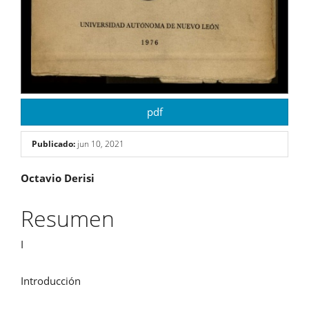
pdf
Publicado:
jun 10, 2021
Contenido
Octavio Derisi
principal
Resumen
del
I
artículo
Introducción