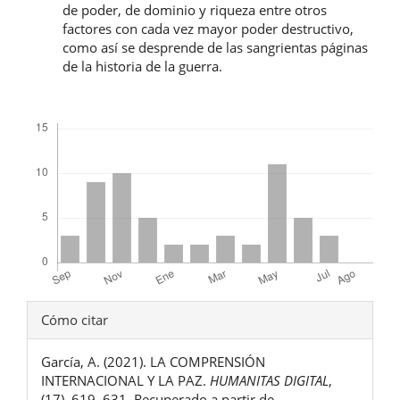
de poder, de dominio y riqueza entre otros
factores con cada vez mayor poder destructivo,
como así se desprende de las sangrientas páginas
de la historia de la guerra.
Descargas
Detalles
Cómo citar
del
García, A. (2021). LA COMPRENSIÓN
artículo
INTERNACIONAL Y LA PAZ.
HUMANITAS DIGITAL
,
(17), 619–631. Recuperado a partir de