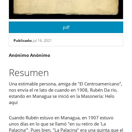
pdf
Publicado:
jul 16, 2021
Contenido
Anónimo Anónimo
principal
Resumen
del
Una estimable persona, amiga de "El Centroamericano",
artículo
nos envía el re lato de cuando en 1908, Rubén Da río,
estando en Managua se inició en la Masonería: Helo
aquí
Cuando Rubén estuvo en Managua, en 1907 estuvo
unos días en lo que se llamó "en su retiro de 'La
Palacina'". Pues bien, "La Palacina" era una quinta que el