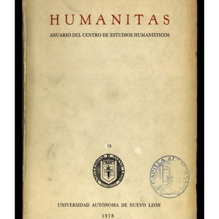
lateral
del
artículo