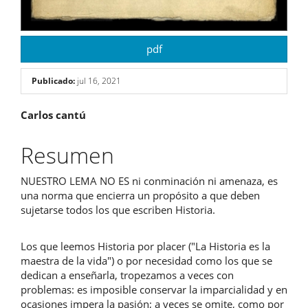
pdf
Publicado:
jul 16, 2021
Contenido
Carlos cantú
principal
Resumen
del
NUESTRO LEMA NO ES ni conminación ni amenaza, es
artículo
una norma que encierra un propósito a que deben
sujetarse todos los que escriben Historia.
Los que leemos Historia por placer ("La Historia es la
maestra de la vida") o por necesidad como los que se
dedican a enseñarla, tropezamos a veces con
problemas: es imposible conservar la imparcialidad y en
ocasiones impera la pasión; a veces se omite, como por