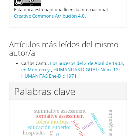
Esta obra está bajo una licencia internacional
Creative Commons Atribución 4.0
.
Artículos más leídos del mismo
autor/a
Carlos Cantú,
Los Sucesos del 2 de Abril de 1903,
en Monterrey
,
HUMANITAS DIGITAL: Núm. 12:
HUMANITAS Ene-Dic 1971
Palabras clave
summative assessment
poesía argentina
assessment
formative assessment
john milton
cólera morbus
moral
educación superior
hospitales