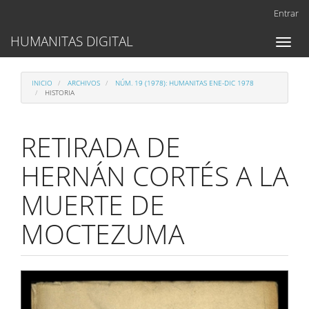
Navegación
Entrar
principal
Contenido
HUMANITAS DIGITAL
Toggl
principal
naviga
Barra
lateral
INICIO
ARCHIVOS
NÚM. 19 (1978): HUMANITAS ENE-DIC 1978
HISTORIA
RETIRADA DE
HERNÁN CORTÉS A LA
MUERTE DE
MOCTEZUMA
Barra
lateral