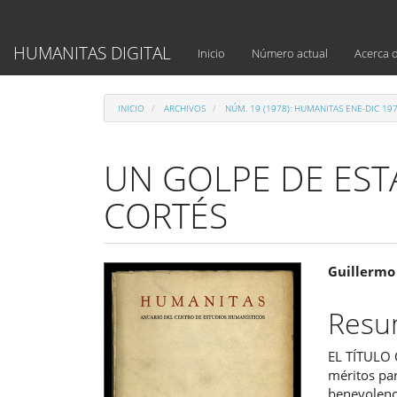
Navegación
principal
Contenido
HUMANITAS DIGITAL
Inicio
Número actual
Acerca 
principal
Barra
lateral
INICIO
ARCHIVOS
NÚM. 19 (1978): HUMANITAS ENE-DIC 19
UN GOLPE DE ES
CORTÉS
Barra
Cont
Guillermo
lateral
princ
Res
del
del
EL TÍTULO 
artículo
artíc
méritos par
benevolenc