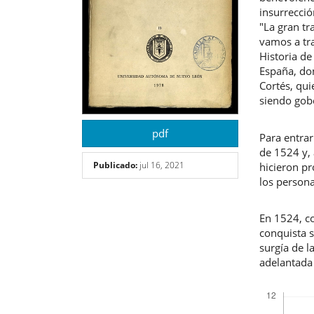
insurrecci
"La gran tr
vamos a tra
Historia de
España, do
Cortés, qui
siendo gobe
pdf
Para entra
de 1524 y,
Publicado:
jul 16, 2021
hicieron pr
los persona
En 1524, co
conquista 
surgía de l
adelantada
Descargas