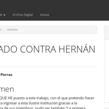
de
Archivo Digital
Avisos
78
HISTORIA
TADO CONTRA HERNÁN
enido
 Porras
ipal
umen
QUE HE puesto a este trabajo, con el que pretendo hacer
ulo
a ingresar a esta ilustre institución gracias a la
ia de sus miembros, pudo ser también "La primera