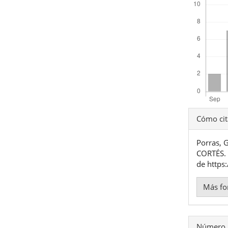
Detal
Cómo cit
del
Porras,
artíc
CORTÉS
de https
Más fo
Número