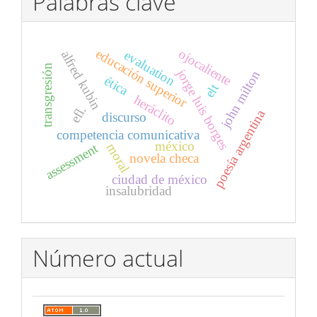
Palabras clave
educación superior
ojocaliente
alfred kubin
evaluation
transgresión
jorge luis borges
john milton
ética
elt
heráclito
efl.
poesía argentina
discurso
competencia comunicativa
méxico
assessment
moral
novela checa
ciudad de méxico
insalubridad
Número actual