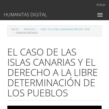
Navegación
Entrar
principal
Contenido
HUMANITAS DIGITAL
Toggl
principal
naviga
Barra
lateral
INICIO
ARCHIVOS
NÚM. 19 (1978): HUMANITAS ENE-DIC 1978
CIENCIAS SOCIALES
EL CASO DE LAS
ISLAS CANARIAS Y EL
DERECHO A LA LIBRE
DETERMINACIÓN DE
LOS PUEBLOS