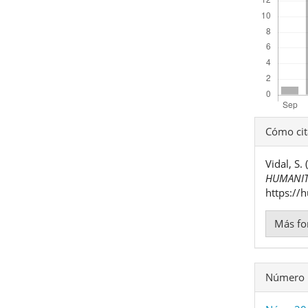
Detal
Cómo cit
del
Vidal, S
artíc
HUMANIT
https://
Más fo
Número