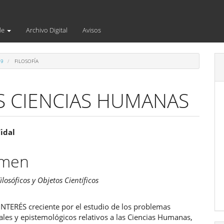
de
Archivo Digital
Avisos
79
FILOSOFÍA
AS CIENCIAS HUMANAS
enido
idal
ipal
umen
ilosóficos y Objetos Científicos
ulo
INTERÉS creciente por el estudio de los problemas
les y epistemológicos relativos a las Ciencias Humanas,