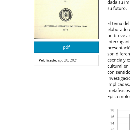
dada su im
su futuro.
El tema del
elaborado e
un breve an
interrogant
pdf
presentació
son diferen
esencia y ex
Publicado:
ago 20, 2021
cultural en
con sentido
investigaci
implicadas
metafísicos
Epistemolog
Descargas