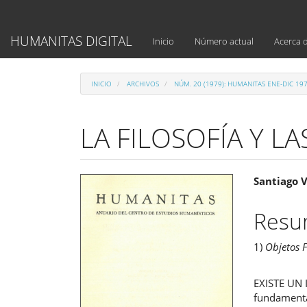
Navegación
principal
Contenido
HUMANITAS DIGITAL
Inicio
Número actual
Acerca 
principal
Barra
lateral
INICIO
ARCHIVOS
NÚM. 20 (1979): HUMANITAS ENE-DIC 19
LA FILOSOFÍA Y L
Barra
Cont
Santiago V
lateral
princ
Res
del
del
1)
Objetos F
artículo
artíc
EXISTE UN 
fundamenta