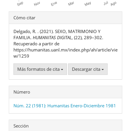
Detalles
Cómo citar
del
Delgado, R. . (2021). SEXO, MATRIMONIO Y
artículo
FAMILIA.
HUMANITAS DIGITAL
, (22), 289–302.
Recuperado a partir de
https://humanitas.uanl.mx/index.php/ah/article/vie
w/1259
Más formatos de cita
Descargar cita
Número
Núm. 22 (1981): Humanitas Enero-Diciembre 1981
Sección