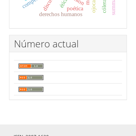
ojocaliente
discurso
ética
poética
derechos humanos
Número actual