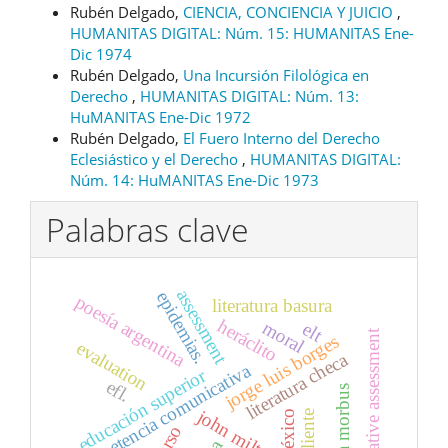
Rubén Delgado,
CIENCIA, CONCIENCIA Y JUICIO
,
HUMANITAS DIGITAL: Núm. 15: HUMANITAS Ene-
Dic 1974
Rubén Delgado,
Una Incursión Filológica en
Derecho
,
HUMANITAS DIGITAL: Núm. 13:
HuMANITAS Ene-Dic 1972
Rubén Delgado,
El Fuero Interno del Derecho
Eclesiástico y el Derecho
,
HUMANITAS DIGITAL:
Núm. 14: HuMANITAS Ene-Dic 1973
Palabras clave
assessment
epidemias.
poesía argentina
literatura basura
heráclito
moral
elt
summative assessment
jorge luis borges
evaluation
literatura checa
competencia comunicativa
educación superior
efl.
cólera morbus
john milton
méxico