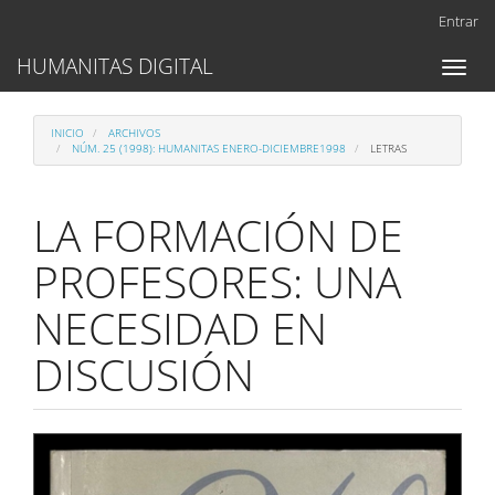
Navegación
Entrar
principal
Contenido
HUMANITAS DIGITAL
Toggl
principal
naviga
Barra
lateral
INICIO
ARCHIVOS
NÚM. 25 (1998): HUMANITAS ENERO-DICIEMBRE1998
LETRAS
LA FORMACIÓN DE
PROFESORES: UNA
NECESIDAD EN
DISCUSIÓN
Barra
lateral