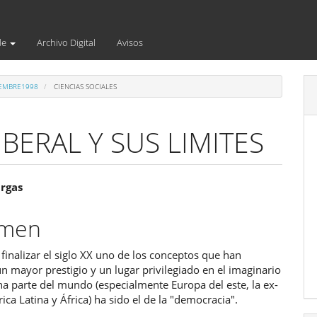
de
Archivo Digital
Avisos
IEMBRE1998
CIENCIAS SOCIALES
BERAL Y SUS LIMITES
enido
argas
ipal
umen
finalizar el siglo XX uno de los conceptos que han
ulo
n mayor prestigio y un lugar privilegiado en el imaginario
na parte del mundo (especialmente Europa del este, la ex-
ca Latina y África) ha sido el de la "democracia".