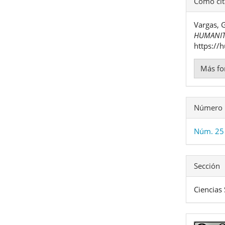
Cómo cit
del
Vargas, 
artíc
HUMANIT
https://
Más fo
Número
Núm. 25
Sección
Ciencias 