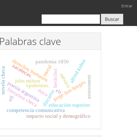
Entrar
Buscar
Palabras clave
derechos humanos
alfred kubin
pandemia 1850
zacatecas.
moral
novela checa
heráclito
méxico
assessment
john milton
jorge luis borges
poesía argentina
epidemias.
literatura checa
elt
ética
discurso
efl.
educación superior
competencia comunicativa
impacto social y demográfico