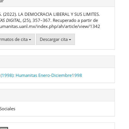
ar
G. (2022). LA DEMOCRACIA LIBERAL Y SUS LIMITES.
ulo
AS DIGITAL
, (25), 357–367. Recuperado a partir de
humanitas.uanl.mx/index.php/ah/article/view/1342
rmatos de cita
Descargar cita
 (1998): Humanitas Enero-Diciembre1998
Sociales