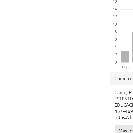
Detal
Cómo cit
del
Cantú, 
artíc
ESTRATE
EDUCACI
457–469.
https://
Más fo