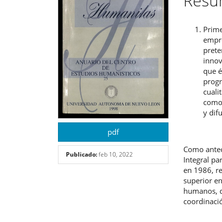
Res
del
del
artículo
artíc
Prime
empre
prete
innov
que é
progr
cuali
como 
y dif
pdf
Como antec
Publicado:
feb 10, 2022
Integral pa
en 1986, r
superior en
humanos, d
coordinaci
Descargas