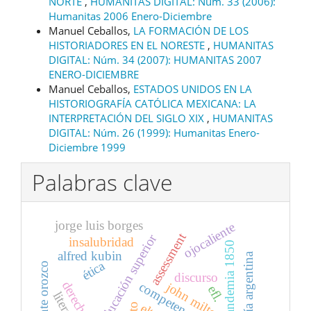
NORTE
,
HUMANITAS DIGITAL: Núm. 33 (2006):
Humanitas 2006 Enero-Diciembre
Manuel Ceballos,
LA FORMACIÓN DE LOS
HISTORIADORES EN EL NORESTE
,
HUMANITAS
DIGITAL: Núm. 34 (2007): HUMANITAS 2007
ENERO-DICIEMBRE
Manuel Ceballos,
ESTADOS UNIDOS EN LA
HISTORIOGRAFÍA CATÓLICA MEXICANA: LA
INTERPRETACIÓN DEL SIGLO XIX
,
HUMANITAS
DIGITAL: Núm. 26 (1999): Humanitas Enero-
Diciembre 1999
Palabras clave
jorge luis borges
ojocaliente
assessment
educación superior
insalubridad
pandemia 1850
alfred kubin
poesía argentina
ética
discurso
john milton
efl.
elt