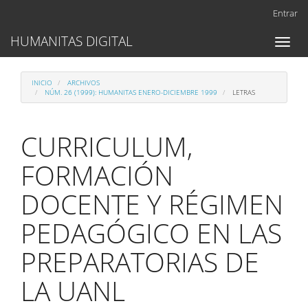
Navegación
Entrar
principal
Contenido
HUMANITAS DIGITAL
Toggl
principal
naviga
Barra
lateral
INICIO
ARCHIVOS
NÚM. 26 (1999): HUMANITAS ENERO-DICIEMBRE 1999
LETRAS
CURRICULUM,
FORMACIÓN
DOCENTE Y RÉGIMEN
PEDAGÓGICO EN LAS
PREPARATORIAS DE
LA UANL