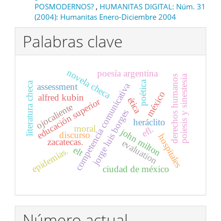
POSMODERNOS?
,
HUMANITAS DIGITAL: Núm. 31
(2004): Humanitas Enero-Diciembre 2004
Palabras clave
novela checa
poesía argentina
poiesis y sinestesia
derechos humanos
poética
literatura checa
competencia comunicativa
assessment
méxico
alfred kubin
ética
educación superior
ojocaliente
jorge luis borges
heráclito
moral
efl.
john milton
discurso
hospitales
zacatecas.
evaluation
elt
epidemias.
ciudad de méxico
Número actual