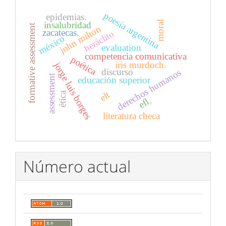
poesía argentina
epidemias.
moral
insalubridad
formative assessment
john milton
zacatecas.
heráclito
méxico
evaluation
competencia comunicativa
poética
iris murdoch.
jorge luis borges
discurso
derechos humanos
assessment
educación superior
elt
ética
efl.
literatura checa
Número actual