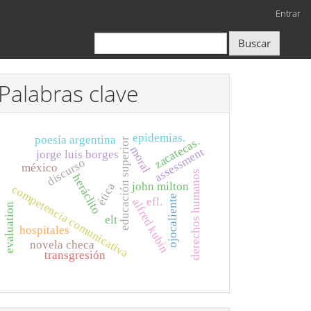
Entrar
Buscar
Palabras clave
epidemias.
poesía argentina
zacatecas.
educación superior
moral
assessment
jorge luis borges
discurso
méxico
derechos humanos
heráclito
john milton
ética
competencia comunicativa
ojocaliente
efl.
alfred kubin
evaluation
elt
hospitales
novela checa
transgresión