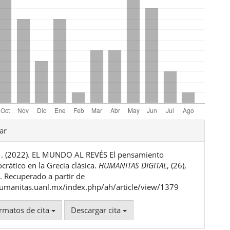
les
ar
. . (2022). EL MUNDO AL REVÉS El pensamiento
ulo
crático en la Grecia clásica.
HUMANITAS DIGITAL
, (26),
 Recuperado a partir de
humanitas.uanl.mx/index.php/ah/article/view/1379
rmatos de cita
Descargar cita