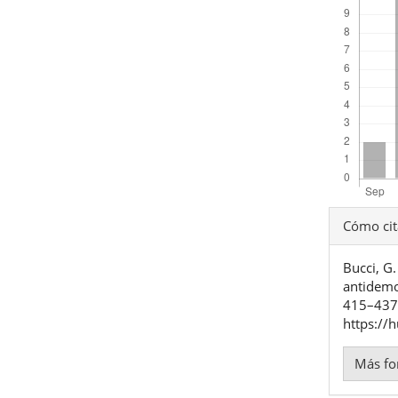
Detal
Cómo cit
del
Bucci, G
artíc
antidemo
415–437.
https://
Más fo