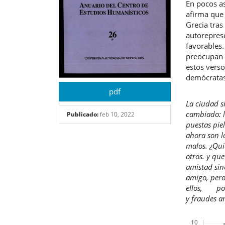
En pocos as
afirma que 
Grecia tras
autorepres
favorables.
preocupan 
estos verso
demócratas,
pdf
La ciudad s
cambiado: l
Publicado:
feb 10, 2022
puestas pie
ahora son lo
malos. ¿Qui
otros. y qu
amistad sin
amigo, pero
ellos, porq
y fraudes a
Descargas