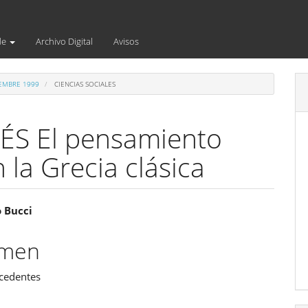
de
Archivo Digital
Avisos
IEMBRE 1999
CIENCIAS SOCIALES
S El pensamiento
 la Grecia clásica
enido
 Bucci
ipal
umen
ecedentes
ulo