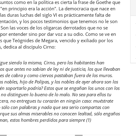
untos como en la política es cierta la frase de Goethe que
"en principio era la acción". La democracia que nace en
 las duras luchas del siglo VI es prácticamente falta de
entación, y los pocos testimonios que tenemos no le son
 Son las voces de los oligarcas derrotados que no se
por entender sino por dar voz a su odio. Como se ve en
s que Teógnides de Megara, vencido y exiliado por los
 dedica al discípulo Cirno:
igue siendo la misma, Cirno, pero los habitantes han
os que antes no sabían de ley ni de justicia, los que llevaban
les de cabra y como ciervos pastaban fuera de los muros.
s nobles, hijo de Polípas, y los nobles de ayer ahora son los
én soportarlo podría? Estos que se engañan los unos con los
e no distinguen lo bueno de lo malo. No sea para ellos tu
cera, no entregues tu corazón en ningún caso: muéstrate
 sólo con palabras y nada que sea serio compartas con
ue sus almas miserables no conocen lealtad, sólo engaños
man, estos hombres perdidos para siempre (1)