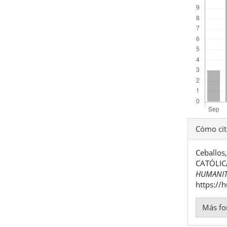
Detal
Cómo cit
del
Ceballo
artíc
CATÓLIC
HUMANIT
https://
Más fo