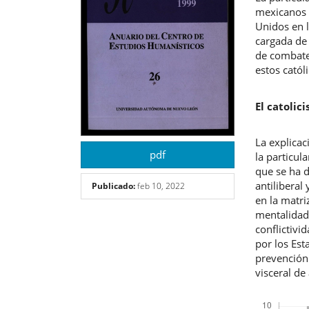
artículo
artíc
mexicanos 
Unidos en 
cargada de 
de combate.
estos catól
El catolic
La explicac
pdf
la particul
que se ha 
antiliberal
Publicado:
feb 10, 2022
en la matriz
mentalidad
conflictivi
por los Est
prevención 
visceral de
Descargas