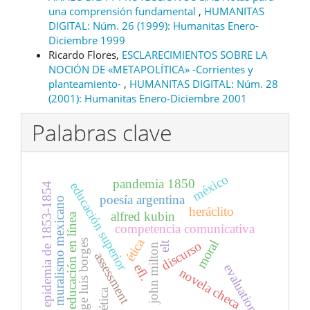
una comprensión fundamental
,
HUMANITAS
DIGITAL: Núm. 26 (1999): Humanitas Enero-
Diciembre 1999
Ricardo Flores,
ESCLARECIMIENTOS SOBRE LA
NOCIÓN DE «METAPOLÍTICA» -Corrientes y
planteamiento-
,
HUMANITAS DIGITAL: Núm. 28
(2001): Humanitas Enero-Diciembre 2001
Palabras clave
méxico
pandemia 1850
educación superior
epidemia de 1853-1854
poesía argentina
muralismo mexicano
heráclito
alfred kubin
educación en línea
competencia comunicativa
ética
jorge luis borges
moral
discurso
elt
john milton
assessment
evaluation
efl.
novela checa
poética