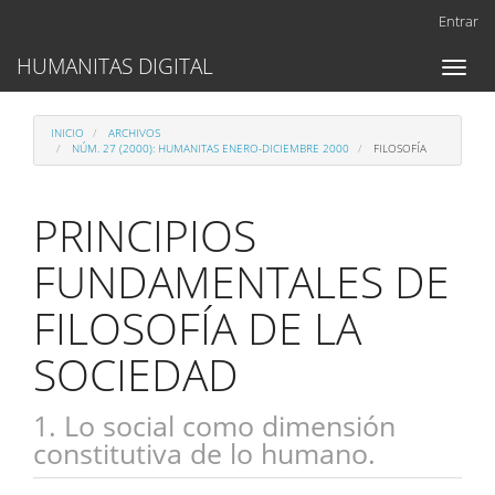
Navegación
Entrar
principal
Contenido
HUMANITAS DIGITAL
Toggl
principal
naviga
Barra
lateral
INICIO
ARCHIVOS
NÚM. 27 (2000): HUMANITAS ENERO-DICIEMBRE 2000
FILOSOFÍA
PRINCIPIOS
FUNDAMENTALES DE
FILOSOFÍA DE LA
SOCIEDAD
1. Lo social como dimensión
constitutiva de lo humano.