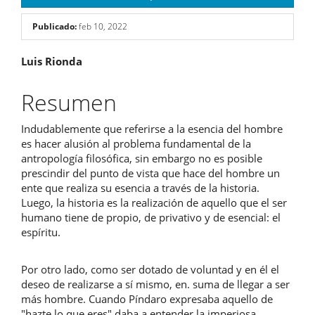
Publicado:
feb 10, 2022
Contenido
Luis Rionda
principal
Resumen
del
Indudablemente que referirse a la esencia del hombre
artículo
es hacer alusión al problema fundamental de la
antropología filosófica, sin embargo no es posible
prescindir del punto de vista que hace del hombre un
ente que realiza su esencia a través de la historia.
Luego, la historia es la realización de aquello que el ser
humano tiene de propio, de privativo y de esencial: el
espíritu.
Por otro lado, como ser dotado de voluntad y en él el
deseo de realizarse a sí mismo, en. suma de llegar a ser
más hombre. Cuando Píndaro expresaba aquello de
"hazte lo que eres" daba a entender la imperiosa