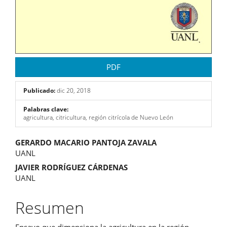
PDF
Publicado:
dic 20, 2018
Palabras clave:
agricultura, citricultura, región citrícola de Nuevo León
Contenido
GERARDO MACARIO PANTOJA ZAVALA
UANL
principal
JAVIER RODRÍGUEZ CÁRDENAS
del
UANL
artículo
Resumen
Ensayo que dimensiona la agricultura en la región