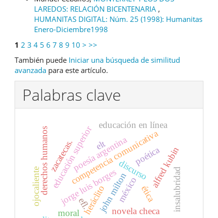
LAREDOS: RELACIÓN BICENTENARIA
,
HUMANITAS DIGITAL: Núm. 25 (1998): Humanitas
Enero-Diciembre1998
1
2
3
4
5
6
7
8
9
10
>
>>
También puede
Iniciar una búsqueda de similitud
avanzada
para este artículo.
Palabras clave
educación en línea
educación superior
derechos humanos
competencia comunicativa
poesía argentina
zacatecas.
elt
poética
alfred kubin
discurso
insalubridad
ojocaliente
jorge luis borges
john milton
méxico
heráclito
ética
efl.
novela checa
moral