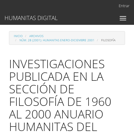
Navegación
Entrar
principal
Contenido
HUMANITAS DIGITAL
Toggl
principal
naviga
Barra
lateral
INICIO
ARCHIVOS
NÚM. 28 (2001): HUMANITAS ENERO-DICIEMBRE 2001
FILOSOFÍA
INVESTIGACIONES
PUBLICADA EN LA
SECCIÓN DE
FILOSOFÍA DE 1960
AL 2000 ANUARIO
HUMANITAS DEL