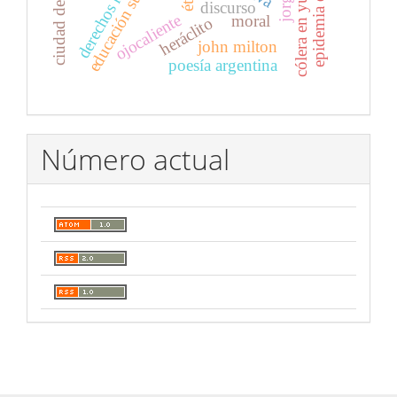
derechos humanos
ciudad de méxico
educación superior
cólera en yucatán
discurso
ojocaliente
moral
heráclito
john milton
poesía argentina
Número actual