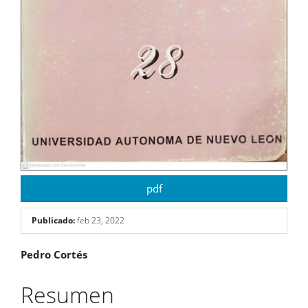
pdf
Publicado:
feb 23, 2022
Contenido
Pedro Cortés
principal
Resumen
del