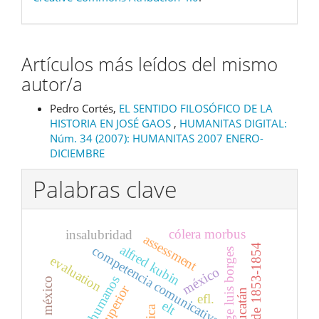
Artículos más leídos del mismo
autor/a
Pedro Cortés,
EL SENTIDO FILOSÓFICO DE LA
HISTORIA EN JOSÉ GAOS
,
HUMANITAS DIGITAL:
Núm. 34 (2007): HUMANITAS 2007 ENERO-
DICIEMBRE
Palabras clave
cólera morbus
insalubridad
assessment
alfred kubin
epidemia de 1853-1854
competencia comunicativa
jorge luis borges
evaluation
méxico
efl.
elt
ética