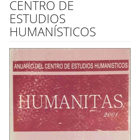
CENTRO DE
ESTUDIOS
HUMANÍSTICOS
Barra
lateral
del
artículo