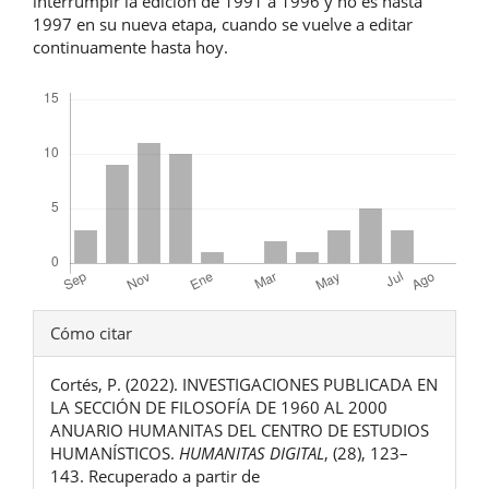
interrumpir la edición de 1991 a 1996 y no es hasta
1997 en su nueva etapa, cuando se vuelve a editar
continuamente hasta hoy.
Descargas
Detalles
Cómo citar
del
Cortés, P. (2022). INVESTIGACIONES PUBLICADA EN
artículo
LA SECCIÓN DE FILOSOFÍA DE 1960 AL 2000
ANUARIO HUMANITAS DEL CENTRO DE ESTUDIOS
HUMANÍSTICOS.
HUMANITAS DIGITAL
, (28), 123–
143. Recuperado a partir de