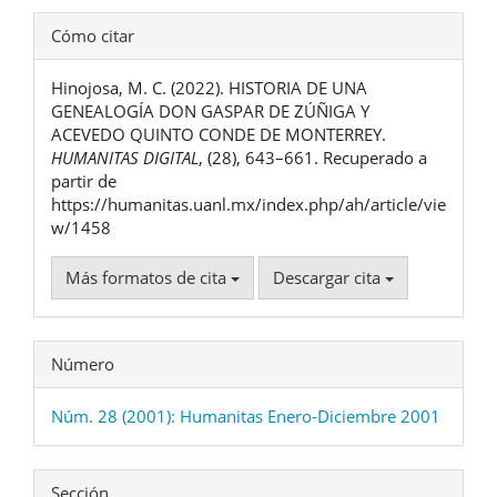
Detalles
Cómo citar
del
Hinojosa, M. C. (2022). HISTORIA DE UNA
artículo
GENEALOGÍA DON GASPAR DE ZÚÑIGA Y
ACEVEDO QUINTO CONDE DE MONTERREY.
HUMANITAS DIGITAL
, (28), 643–661. Recuperado a
partir de
https://humanitas.uanl.mx/index.php/ah/article/vie
w/1458
Más formatos de cita
Descargar cita
Número
Núm. 28 (2001): Humanitas Enero-Diciembre 2001
Sección