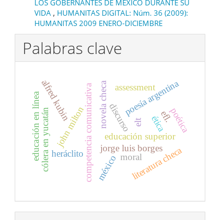
LOS GOBERNANTES DE MÉXICO DURANTE SU
VIDA
,
HUMANITAS DIGITAL: Núm. 36 (2009):
HUMANITAS 2009 ENERO-DICIEMBRE
Palabras clave
alfred kubin
poesía argentina
novela checa
assessment
competencia comunicativa
educación en línea
discurso
john milton
poética
cólera en yucatán
efl.
ética
elt
educación superior
jorge luis borges
literatura checa
heráclito
moral
méxico