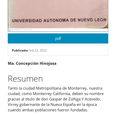
pdf
Publicado:
feb 23, 2022
Contenido
Ma. Concepción Hinojosa
principal
Resumen
del
Tanto la ciudad Metropolitana de Monterrey, nuestra
artículo
ciudad, como Monterrey California, deben su nombre
gracias al título de don Gaspar de Zúñiga Y Acevedo,
Virrey gobernante de la Nueva España en la época
cuando ambas poblaciones fueron fundadas.