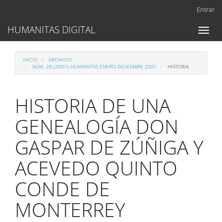
Navegación
Entrar
principal
Contenido
HUMANITAS DIGITAL
Toggl
principal
naviga
Barra
lateral
INICIO
ARCHIVOS
NÚM. 28 (2001): HUMANITAS ENERO-DICIEMBRE 2001
HISTORIA
HISTORIA DE UNA
GENEALOGÍA DON
GASPAR DE ZÚÑIGA Y
ACEVEDO QUINTO
CONDE DE
MONTERREY