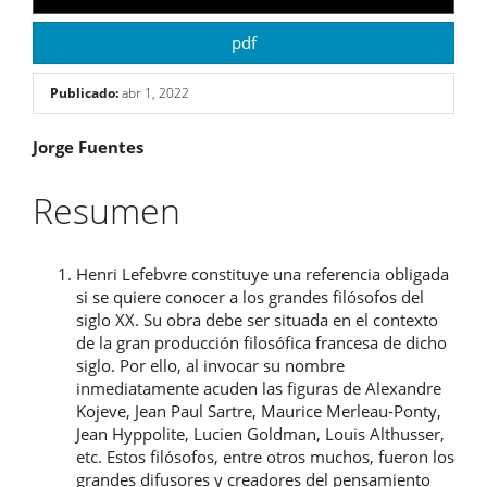
pdf
Publicado:
abr 1, 2022
Contenido
Jorge Fuentes
principal
Resumen
del
artículo
Henri Lefebvre constituye una referencia obligada
si se quiere conocer a los grandes filósofos del
siglo XX. Su obra debe ser situada en el contexto
de la gran producción filosófica francesa de dicho
siglo. Por ello, al invocar su nombre
inmediatamente acuden las figuras de Alexandre
Kojeve, Jean Paul Sartre, Maurice Merleau-Ponty,
Jean Hyppolite, Lucien Goldman, Louis Althusser,
etc. Estos filósofos, entre otros muchos, fueron los
grandes difusores y creadores del pensamiento