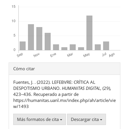
Descargas
Detalles
Cómo citar
del
Fuentes, J. . (2022). LEFEBVRE: CRÍTICA AL
artículo
DESPOTISMO URBANO.
HUMANITAS DIGITAL
, (29),
423–436. Recuperado a partir de
https://humanitas.uanl.mx/index.php/ah/article/vie
w/1493
Más formatos de cita
Descargar cita