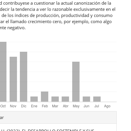
contribuyese a cuestionar la actual canonización de la
s decir la tendencia a ver lo razonable exclusivamente en el
 de los índices de producción, productividad y consumo
rar el llamado crecimiento cero, por ejemplo, como algo
nte negativo.
les
ar
, H. (2022). EL DESARROLLO SOSTENIBLE Y SUS