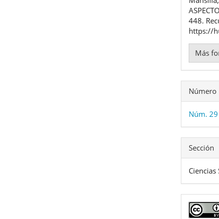
artíc
ASPECT
448. Rec
https://
Más fo
Número
Núm. 29
Sección
Ciencias 