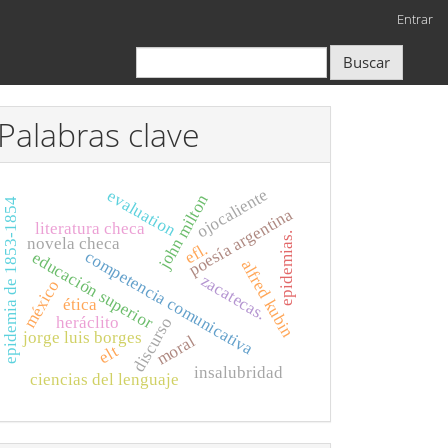
Entrar
Buscar
Palabras clave
ojocaliente
evaluation
john milton
epidemia de 1853-1854
poesía argentina
literatura checa
epidemias.
novela checa
efl.
competencia comunicativa
educación superior
alfred kubin
zacatecas.
méxico
ética
heráclito
discurso
jorge luis borges
moral
elt
insalubridad
ciencias del lenguaje