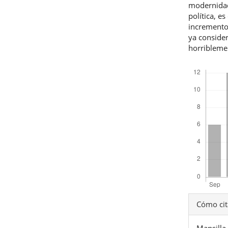
modernidad 
política, e
incremento
ya conside
horribleme
Descargas
Detal
Cómo cit
del
Mansilla