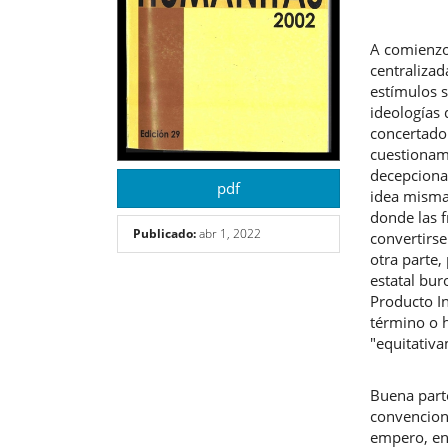
A comienzos
centralizad
estímulos s
ideologías 
concertado 
cuestionami
decepciona
pdf
idea misma
donde las f
Publicado:
abr 1, 2022
convertirse
otra parte,
estatal bur
Producto I
término o 
"equitativa
Buena parte
convencion
empero, en 