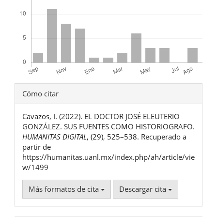
Detalles
Cómo citar
del
Cavazos, I. (2022). EL DOCTOR JOSÉ ELEUTERIO
artículo
GONZÁLEZ. SUS FUENTES COMO HISTORIOGRAFO.
HUMANITAS DIGITAL
, (29), 525–538. Recuperado a
partir de
https://humanitas.uanl.mx/index.php/ah/article/vie
w/1499
Más formatos de cita
Descargar cita