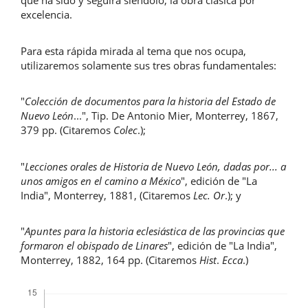
que ha sido y seguirá siéndolo, la obra clásica por
excelencia.
Para esta rápida mirada al tema que nos ocupa,
utilizaremos solamente sus tres obras fundamentales:
"
Colección de documentos para la historia del Estado de
Nuevo León
...", Tip. De Antonio Mier, Monterrey, 1867,
379 pp. (Citaremos
Colec
.);
"
Lecciones orales de Historia de Nuevo León, dadas por... a
unos amigos en el camino a México
", edición de "La
India", Monterrey, 1881, (Citaremos
Lec. Or
.); y
"
Apuntes para la historia eclesiástica de las provincias que
formaron el obispado de Linares
", edición de "La India",
Monterrey, 1882, 164 pp. (Citaremos
Hist
.
Ecca
.)
Descargas