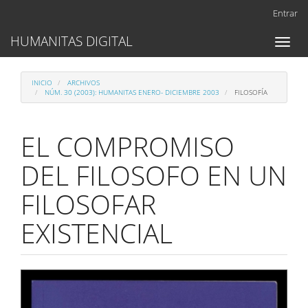
Navegación
Entrar
principal
Contenido
HUMANITAS DIGITAL
Toggl
principal
naviga
Barra
lateral
INICIO
ARCHIVOS
NÚM. 30 (2003): HUMANITAS ENERO- DICIEMBRE 2003
FILOSOFÍA
EL COMPROMISO
DEL FILOSOFO EN UN
FILOSOFAR
EXISTENCIAL
Barra
lateral