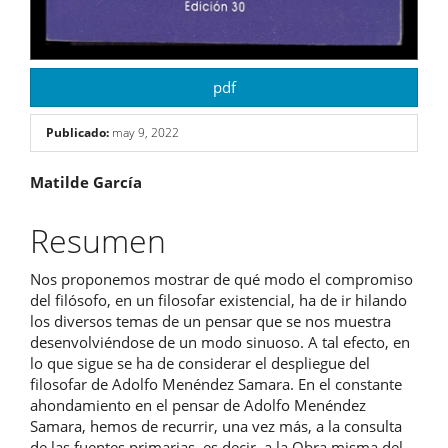
pdf
Publicado:
may 9, 2022
Contenido
Matilde García
principal
Resumen
del
Nos proponemos mostrar de qué modo el compromiso
artículo
del filósofo, en un filosofar existencial, ha de ir hilando
los diversos temas de un pensar que se nos muestra
desenvolviéndose de un modo sinuoso. A tal efecto, en
lo que sigue se ha de considerar el despliegue del
filosofar de Adolfo Menéndez Samara. En el constante
ahondamiento en el pensar de Adolfo Menéndez
Samara, hemos de recurrir, una vez más, a la consulta
de las fuentes primarias, es decir, a la Obra misma del