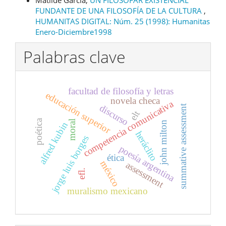
FUNDANTE DE UNA FILOSOFÍA DE LA CULTURA
,
HUMANITAS DIGITAL: Núm. 25 (1998): Humanitas
Enero-Diciembre1998
Palabras clave
facultad de filosofía y letras
educación superior
novela checa
competencia comunicativa
discurso
summative assessment
elt
poética
moral
john milton
alfred kubin
heráclito
jorge luis borges
poesía argentina
ética
méxico
assessment
efl.
muralismo mexicano