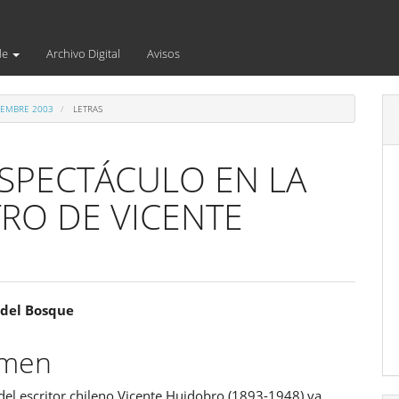
de
Archivo Digital
Avisos
CIEMBRE 2003
LETRAS
ESPECTÁCULO EN LA
RO DE VICENTE
enido
 del Bosque
ipal
umen
del escritor chileno Vicente Huidobro (1893-1948) va