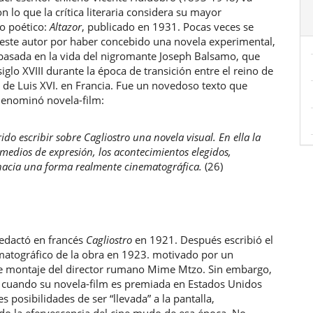
ulo
n lo que la crítica literaria considera su mayor
 poético:
Altazor
, publicado en 1931. Pocas veces se
 este autor por haber concebido una novela experimental,
 basada en la vida del nigromante Joseph Balsamo, que
 siglo XVIII durante la época de transición entre el reino de
l de Luis XVI. en Francia. Fue un novedoso texto que
enominó novela-film:
escribir sobre Cagliostro una novela visual. En ella la
s medios de expresión, los acontecimientos elegidos,
acia una forma realmente cinematográfica.
(26)
edactó en francés
Cagliostro
en 1921. Después escribió el
matográfico de la obra en 1923. motivado por un
e montaje del director rumano Mime Mtzo. Sin embargo,
 cuando su novela-film es premiada en Estados Unidos
 posibilidades de ser “llevada” a la pantalla,
do la efervescencia del cine mudo de esa época. No