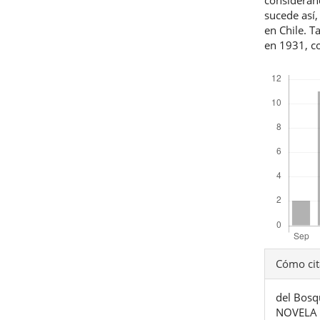
sucede así,
en Chile. T
en 1931, co
Descargas
Detal
Cómo cit
del
del Bosq
artíc
NOVELA 