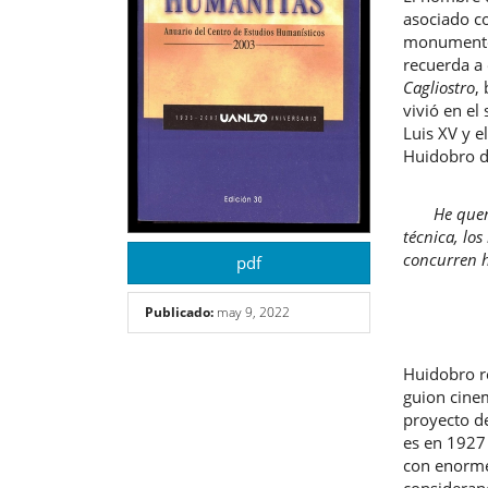
artículo
artíc
asociado co
monumento
recuerda a
Cagliostro
,
vivió en el
Luis XV y e
Huidobro d
He querido 
técnica, lo
concurren h
pdf
Publicado:
may 9, 2022
Huidobro r
guion cine
proyecto d
es en 1927
con enormes
consideran