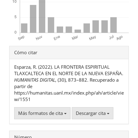
Detalles
Cómo citar
del
Esparza, R. (2022). LA FRONTERA ESPIRITUAL
artículo
TLAXCALTECA EN EL NORTE DE LA NUEVA ESPAÑA.
HUMANITAS DIGITAL
, (30), 873–882. Recuperado a
partir de
https://humanitas.uanl.mx/index.php/ah/article/vie
w/1551
Más formatos de cita
Descargar cita
Número