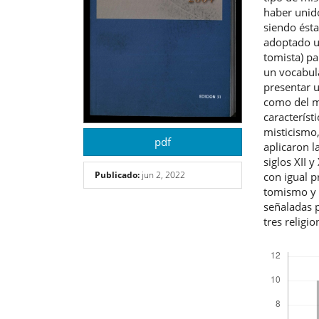
haber unido
siendo ésta
adoptado un
tomista) pa
un vocabul
presentar u
como del mí
característi
misticismo,
pdf
aplicaron l
siglos XII 
Publicado:
jun 2, 2022
con igual pr
tomismo y a
señaladas p
tres religio
Descargas