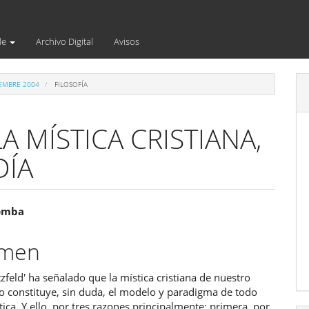
de
Archivo Digital
Avisos
IEMBRE 2004
FILOSOFÍA
A MÍSTICA CRISTIANA,
DÍA
enido
Lomba
ipal
umen
feld' ha señalado que la mística cristiana de nuestro
ulo
o constituye, sin duda, el modelo y paradigma de todo
tica. Y ello, por tres razones principalmente: primera, por