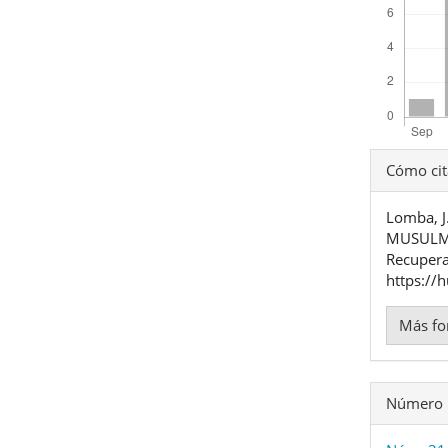
Detal
Cómo cit
del
Lomba, J
artíc
MUSULM
Recupera
https://
Más fo
Número