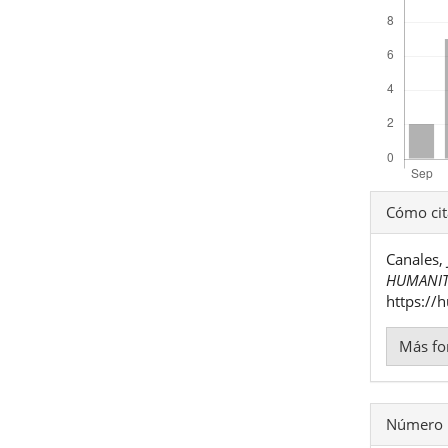
Detal
Cómo cit
del
Canales,
artíc
HUMANIT
https://
Más fo
Número