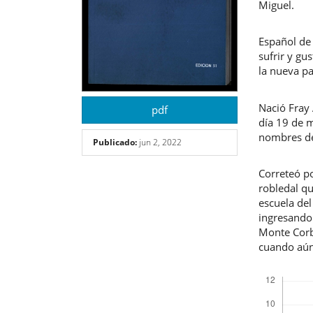
Miguel.
Español de 
sufrir y gu
la nueva pa
Nació Fray 
pdf
día 19 de m
nombres de
Publicado:
jun 2, 2022
Correteó po
robledal qu
escuela del
ingresando
Monte Corb
cuando aún
Descargas