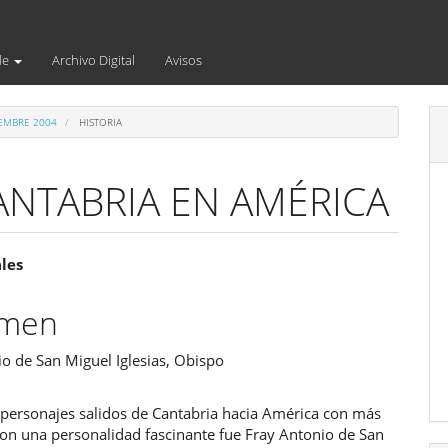
de
Archivo Digital
Avisos
IEMBRE 2004
HISTORIA
ANTABRIA EN AMÉRICA
enido
ales
ipal
umen
o de San Miguel Iglesias, Obispo
ulo
 personajes salidos de Cantabria hacia América con más
con una personalidad fascinante fue Fray Antonio de San