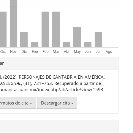
les
ar
 J. (2022). PERSONAJES DE CANTABRIA EN AMÉRICA.
ulo
AS DIGITAL
, (31), 731–753. Recuperado a partir de
humanitas.uanl.mx/index.php/ah/article/view/1593
rmatos de cita
Descargar cita