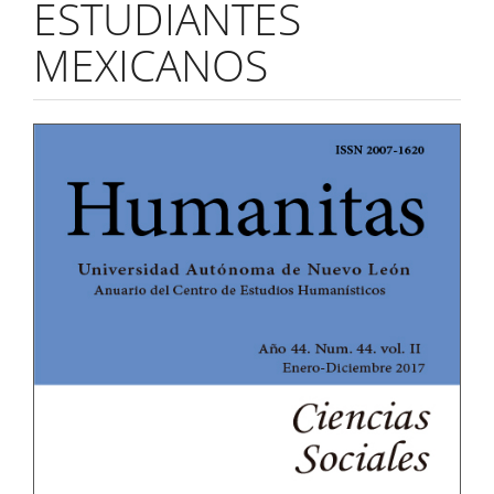
ESTUDIANTES
MEXICANOS
Barra
lateral
del
artículo