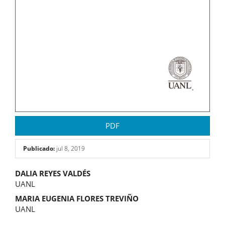
PDF
Publicado:
jul 8, 2019
Contenido
DALIA REYES VALDÉS
UANL
principal
MARIA EUGENIA FLORES TREVIÑO
del
UANL