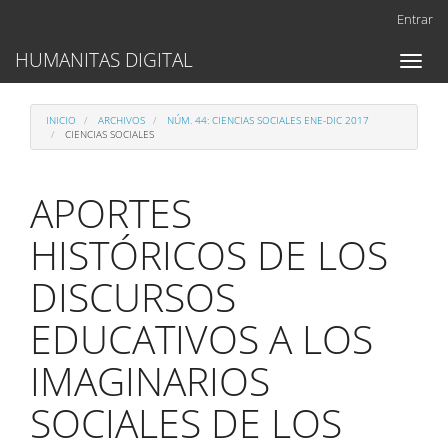
Navegación
Entrar
principal
Contenido
HUMANITAS DIGITAL
Toggl
principal
naviga
Barra
lateral
INICIO
ARCHIVOS
NÚM. 44: CIENCIAS SOCIALES ENE-DIC 2017
CIENCIAS SOCIALES
APORTES
HISTÓRICOS DE LOS
DISCURSOS
EDUCATIVOS A LOS
IMAGINARIOS
SOCIALES DE LOS