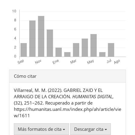
Descargas
Detalles
Cómo citar
del
Villarreal, M. M. (2022). GABRIEL ZAID Y EL
artículo
ARRAIGO DE LA CREACIÓN.
HUMANITAS DIGITAL
,
(32), 251–262. Recuperado a partir de
https://humanitas.uanl.mx/index.php/ah/article/vie
w/1611
Más formatos de cita
Descargar cita