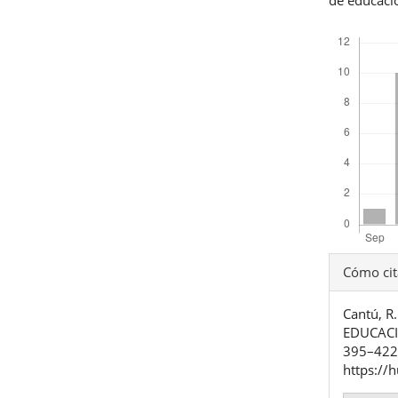
Descargas
Detal
Cómo cit
del
Cantú, R
artíc
EDUCACI
395–422.
https://