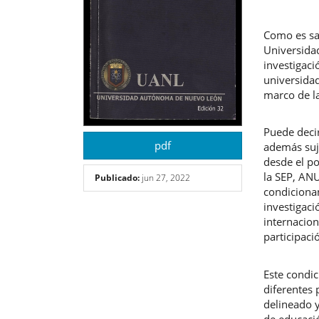
Como es sa
Universidad
investigaci
universida
marco de l
Puede deci
pdf
además suj
desde el po
la SEP, ANU
Publicado:
jun 27, 2022
condicionan
investigac
internacio
participaci
Este condi
diferentes
delineado y
de educaci