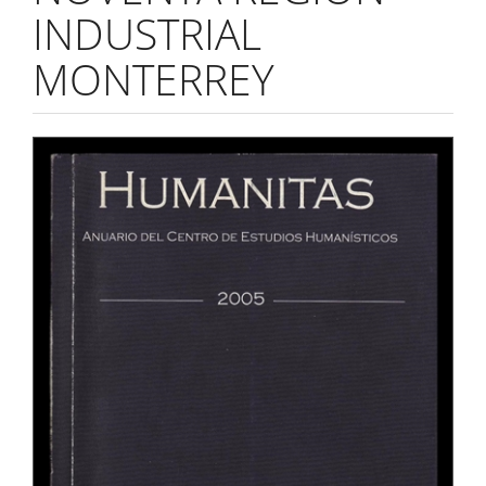
INDUSTRIAL
MONTERREY
Barra
lateral
del
artículo