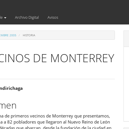
de
Archivo Digital
Avisos
IEMBRE 2005
HISTORIA
CINOS DE MONTERREY
enido
ndirichaga
ipal
umen
na de primeros vecinos de Monterrey que presentamos,
ulo
a a 82 pobladores que llegaron al Nuevo Reino de León
 décadas que abarcan, desde la fundación de la ciudad en