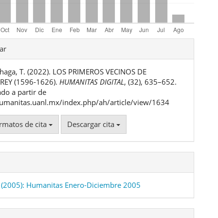
les
ar
haga, T. (2022). LOS PRIMEROS VECINOS DE
ulo
EY (1596-1626).
HUMANITAS DIGITAL
, (32), 635–652.
do a partir de
humanitas.uanl.mx/index.php/ah/article/view/1634
rmatos de cita
Descargar cita
(2005): Humanitas Enero-Diciembre 2005