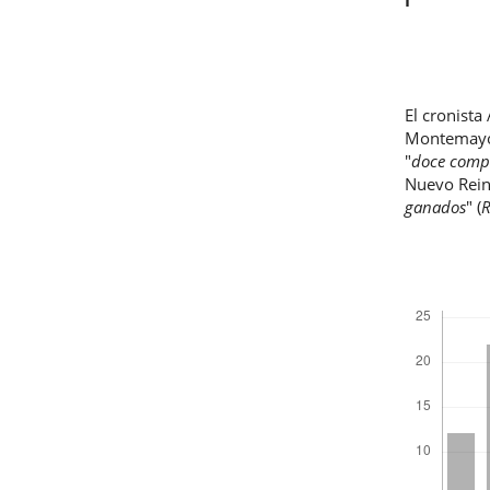
El cronista
Montemayor
"
doce comp
Nuevo Rein
ganados
" (
R
Descargas