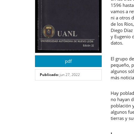
1596 hasta
vamos a re
ni a otros
de los Río
Diego Díaz 
y Eugenio 
datos.
El grupo de
pdf
pequeño, p
algunos só
Publicado:
jun 27, 2022
más noticia
Hay poblad
no hayan d
población y
algunos fue
tierras y s
I