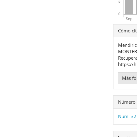
Detal
Cómo cit
del
Mendiric
artíc
MONTERR
Recupera
https://
Más fo
Número
Núm. 32 