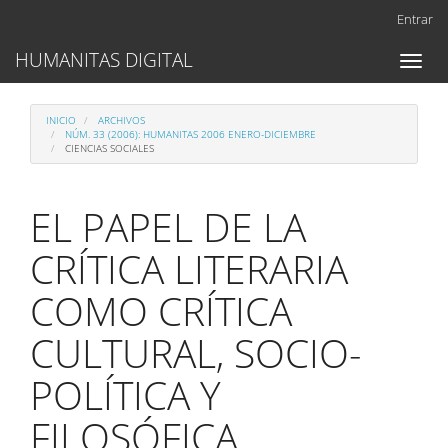
Navegación
Entrar
principal
Contenido
HUMANITAS DIGITAL
Toggl
principal
naviga
Barra
lateral
INICIO
ARCHIVOS
NÚM. 33 (2006): HUMANITAS 2006 ENERO-DICIEMBRE
CIENCIAS SOCIALES
EL PAPEL DE LA
CRÍTICA LITERARIA
COMO CRÍTICA
CULTURAL, SOCIO-
POLÍTICA Y
FILOSÓFICA