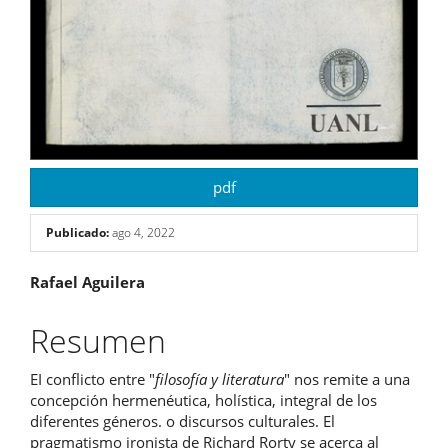
pdf
Publicado:
ago 4, 2022
Contenido
Rafael Aguilera
principal
Resumen
del
EI conflicto entre "
filosofía y literatura
" nos remite a una
artículo
concepción hermenéutica, holística, integral de los
diferentes géneros. o discursos culturales. El
pragmatismo ironista de Richard Rorty se acerca al