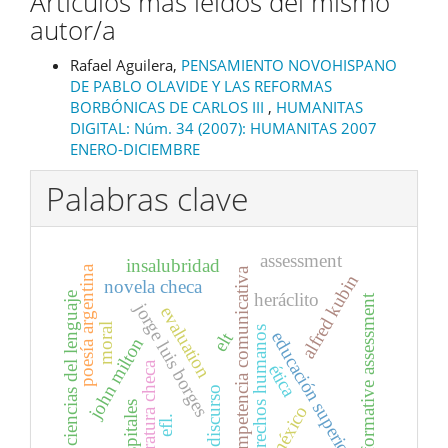
Artículos más leídos del mismo
autor/a
Rafael Aguilera,
PENSAMIENTO NOVOHISPANO
DE PABLO OLAVIDE Y LAS REFORMAS
BORBÓNICAS DE CARLOS III
,
HUMANITAS
DIGITAL: Núm. 34 (2007): HUMANITAS 2007
ENERO-DICIEMBRE
Palabras clave
assessment
insalubridad
poesía argentina
competencia comunicativa
alfred kubin
novela checa
heráclito
ciencias del lenguaje
formative assessment
jorge luis borges
evaluation
moral
derechos humanos
educación superior
elt
john milton
literatura checa
ética
discurso
hospitales
méxico
efl.