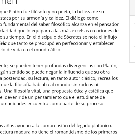
umen
que Platón fue filósofo y no poeta, la belleza de su
ulo
staca por su armonía y calidez. El diálogo como
 fundamental del saber filosófico alcanza en el pensador
claridad que lo equipara a las más excelsas creaciones de
de su tiempo. En el discípulo de Sócrates se nota el influjo
deia
que tanto se preocupó en perfeccionar y establecer
o de vida en el mundo ático.
nte, se pueden tener profundas divergencias con Platón,
gún sentido se puede negar la influencia que su obra
la posteridad, su lectura, en tanto autor clásico, recrea los
que la filosofía hablaba al mundo sin rodeos ni
. Una filosofía vital, una propuesta ética y estética que
 el devenir de un pensamiento que el estudiante de
y humanidades encuentra como parte de su proceso
os años ayudan a la comprensión del legado platónico.
lectura madura no tiene el romanticismo de los primeros