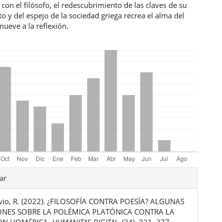
con el filósofo, el redescubrimiento de las claves de su
 y del espejo de la sociedad griega recrea el alma del
 mueve a la reflexión.
les
ar
vio, R. (2022). ¿FILOSOFÍA CONTRA POESÍA? ALGUNAS
ulo
ONES SOBRE LA POLÉMICA PLATÓNICA CONTRA LA
ÓN HOMÉRICA.
HUMANITAS DIGITAL
, (34), 221–237.