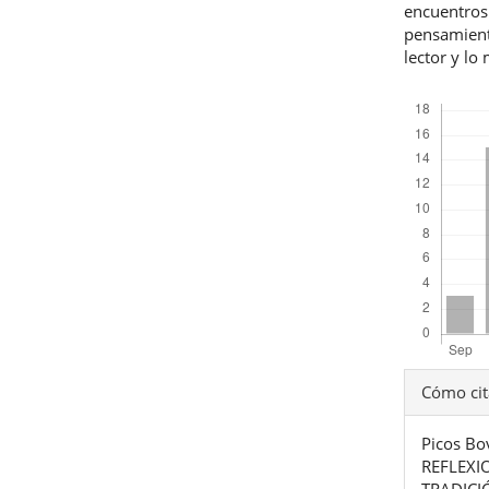
encuentros 
pensamiento
lector y lo
Descargas
Detal
Cómo cit
del
Picos Bo
artíc
REFLEXI
TRADICI