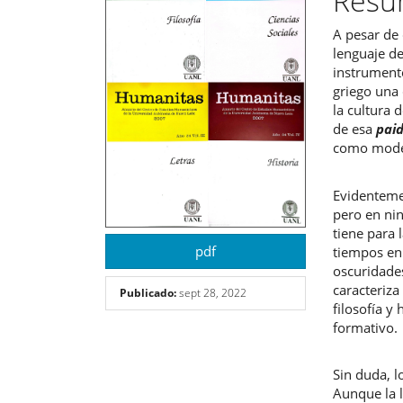
Res
del
del
A pesar de 
artículo
artíc
lenguaje de
instrumento
griego una 
la cultura 
de esa
pai
como model
Evidenteme
pero en nin
tiene para 
pdf
tiempos en 
oscuridades
caracteriza
Publicado:
sept 28, 2022
filosofía 
formativo.
Sin duda, l
Aunque la 