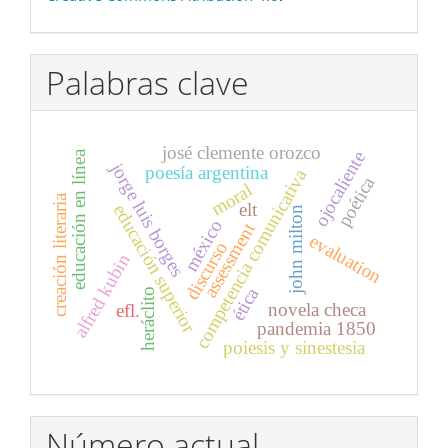
Palabras clave
josé clemente orozco
educación en línea
ojocaliente
jorge luis borges
poesía argentina
competencia comunicativa
poética
moral
creación literaria
elt
educación superior
john milton
méxico
assessment
evaluation
discurso
alfred kubin
ética
heráclito
novela checa
efl.
pandemia 1850
poiesis y sinestesia
Número actual