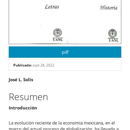
pdf
Publicado:
sept 28, 2022
Contenido
José L. Solís
principal
Resumen
del
Introducción
artículo
La evolución reciente de la economía mexicana, en el
marco del actual proceso de globalización, ha llevado a