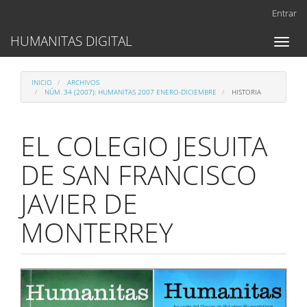
Navegación
Entrar
principal
Contenido
HUMANITAS DIGITAL
Toggl
principal
naviga
Barra
lateral
INICIO
ARCHIVOS
NÚM. 34 (2007): HUMANITAS 2007 ENERO-DICIEMBRE
HISTORIA
EL COLEGIO JESUITA
DE SAN FRANCISCO
JAVIER DE
MONTERREY
Barra
lateral