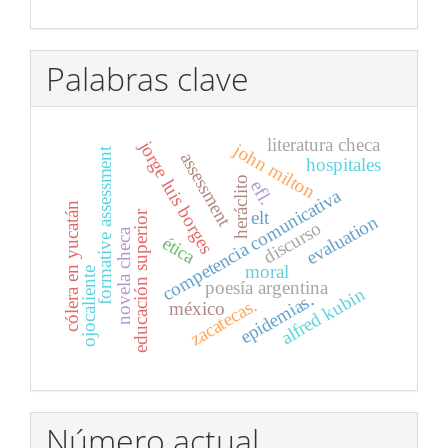
Palabras clave
literatura checa
jorge luis borges
john milton
formative assessment
assessment
hospitales
heráclito
efl.
competencia comunicativa
cólera en yucatán
elt
educación superior
evaluation
discurso
novela checa
ética
moral
ojocaliente
poesía argentina
alfred kubin
epidemias.
zacatecas.
méxico
Número actual