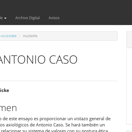
de
Archivo Digital
Avisos
O-DICIEMBRE
FILOSOFÍA
 ANTONIO CASO
enido
ricke
ipal
umen
o de este ensayo es proporcionar un vistazo general de
ulo
tos axiológicos de Antonio Caso. Se hará también un
 relacionar su sistema de valores con su postura ética.