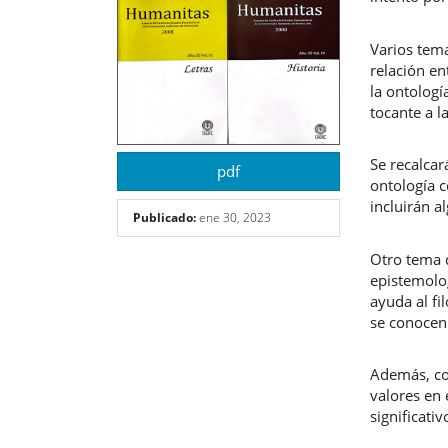
Varios tema
relación en
la ontologí
tocante a l
Se recalcar
pdf
ontología c
incluirán a
Publicado:
ene 30, 2023
Otro tema q
epistemolo
ayuda al fi
se conocen.
Además, co
valores en
significati