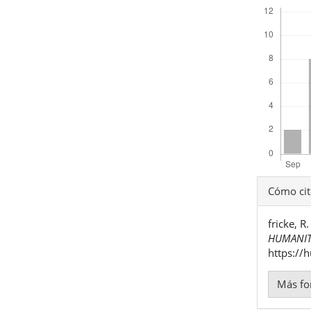
Descargas
Detal
Cómo cit
del
fricke,
artíc
HUMANIT
https://
Más fo