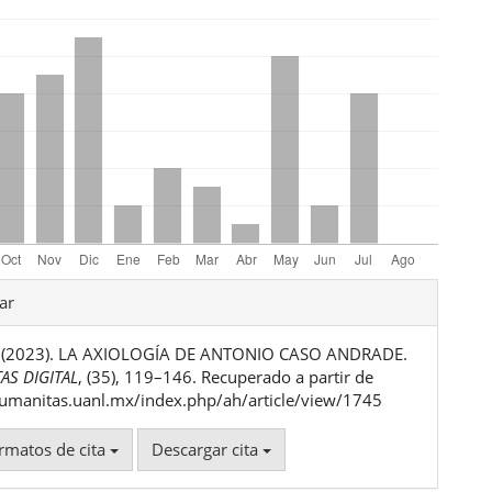
les
ar
 R. (2023). LA AXIOLOGÍA DE ANTONIO CASO ANDRADE.
ulo
AS DIGITAL
, (35), 119–146. Recuperado a partir de
humanitas.uanl.mx/index.php/ah/article/view/1745
rmatos de cita
Descargar cita