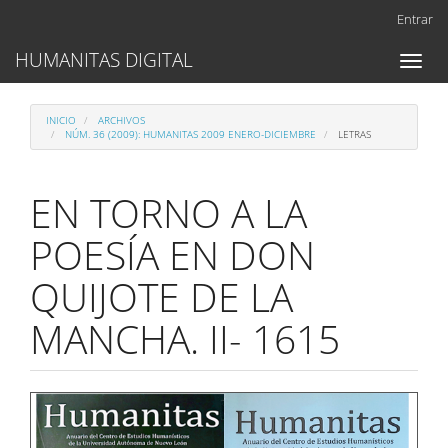
Navegación
Entrar
principal
Contenido
HUMANITAS DIGITAL
Toggl
principal
naviga
Barra
lateral
INICIO
ARCHIVOS
NÚM. 36 (2009): HUMANITAS 2009 ENERO-DICIEMBRE
LETRAS
EN TORNO A LA
POESÍA EN DON
QUIJOTE DE LA
MANCHA. II- 1615
Barra
lateral