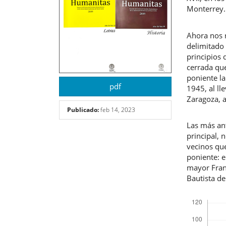
Monterrey.
Ahora nos r
delimitado
principios 
cerrada que
poniente la
pdf
1945, al ll
Zaragoza, 
Publicado:
feb 14, 2023
Las más ant
principal,
vecinos que
poniente: 
mayor Fran
Bautista de
Descargas