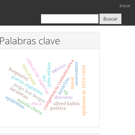
Entrar
Buscar
Palabras clave
educación superior
competencia comunicativa
assessment
méxico
john milton
ojocaliente
epidemia de 1853-1854
hospitales
poesía argentina
efl.
heráclito
moral
jorge luis borges
zacatecas.
elt
epidemias.
discurso
novela checa
ética
alfred kubin
poética