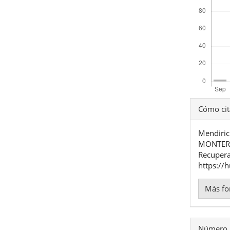
Detal
Cómo cit
del
Mendiric
artíc
MONTERR
Recupera
https://
Más fo
Número