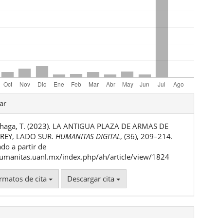
les
ar
haga, T. (2023). LA ANTIGUA PLAZA DE ARMAS DE
ulo
EY, LADO SUR.
HUMANITAS DIGITAL
, (36), 209–214.
do a partir de
humanitas.uanl.mx/index.php/ah/article/view/1824
rmatos de cita
Descargar cita