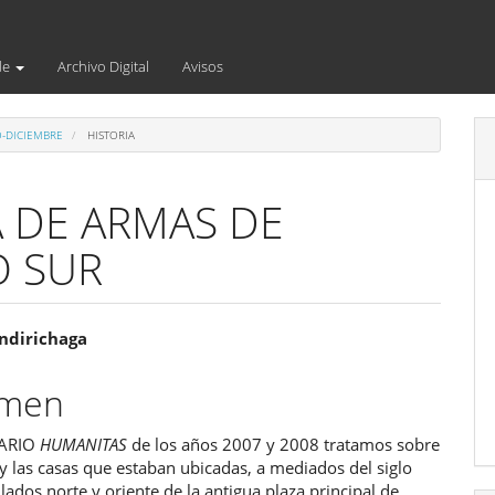
de
Archivo Digital
Avisos
O-DICIEMBRE
HISTORIA
A DE ARMAS DE
O SUR
enido
ndirichaga
ipal
umen
UARIO
HUMANITAS
de los años 2007 y 2008 tratamos sobre
ulo
 y las casas que estaban ubicadas, a mediados del siglo
s lados norte y oriente de la antigua plaza principal de