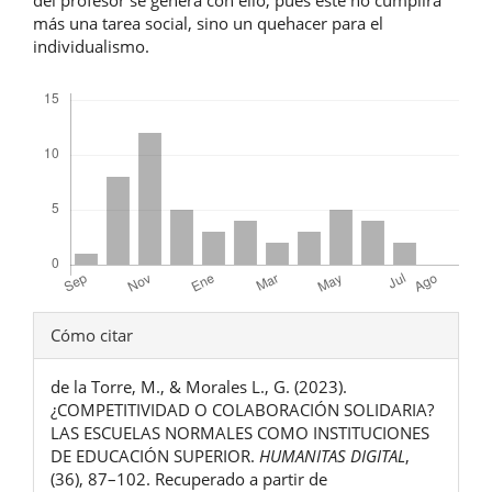
del profesor se genera con ello, pues éste no cumplirá
más una tarea social, sino un quehacer para el
individualismo.
Descargas
Detalles
Cómo citar
del
de la Torre, M., & Morales L., G. (2023).
artículo
¿COMPETITIVIDAD O COLABORACIÓN SOLIDARIA?
LAS ESCUELAS NORMALES COMO INSTITUCIONES
DE EDUCACIÓN SUPERIOR.
HUMANITAS DIGITAL
,
(36), 87–102. Recuperado a partir de