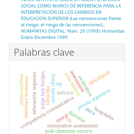
SOCIAL COMO MARCO DE REFERENCIA PARA LA
INTERPRETACIÓN DE LOS CAMBIOS EN
EDUCACIÓN SUPERIOR (Las reinvenciones frente
al riesgo: el riesgo de las reinvenciones)
,
HUMANITAS DIGITAL: Núm. 26 (1999): Humanitas
Enero-Diciembre 1999
Palabras clave
ojocaliente
assessment
john milton
educación superior
jorge luis borges
novela checa
cólera morbus
evaluation
derechos humanos
efl.
heráclito
poesía argentina
méxico
competencia comunicativa
hospitales
ética
discurso
moral
elt
summative assessment
josé clemente orozco