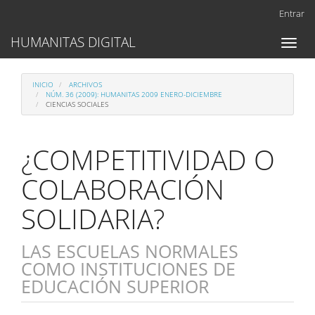
Navegación
Entrar
principal
Contenido
HUMANITAS DIGITAL
Toggl
principal
naviga
Barra
lateral
INICIO
ARCHIVOS
NÚM. 36 (2009): HUMANITAS 2009 ENERO-DICIEMBRE
CIENCIAS SOCIALES
¿COMPETITIVIDAD O
COLABORACIÓN
SOLIDARIA?
LAS ESCUELAS NORMALES
COMO INSTITUCIONES DE
EDUCACIÓN SUPERIOR