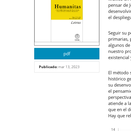
pensar de J
desenvolvim
el desplieg
Seguir su p
primarias,
algunos de
nuestro pro
pdf
existencial
Publicado:
mar 13, 2023
El método s
histórico g
su desenvol
el pensami
perspectiva
atiende a l
que en el d
Hay que rel
Descargas