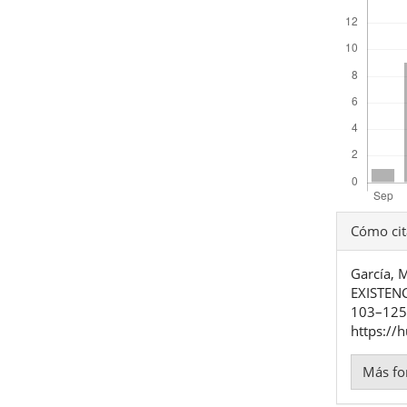
Detal
Cómo cit
del
García, 
artíc
EXISTEN
103–125.
https://
Más fo