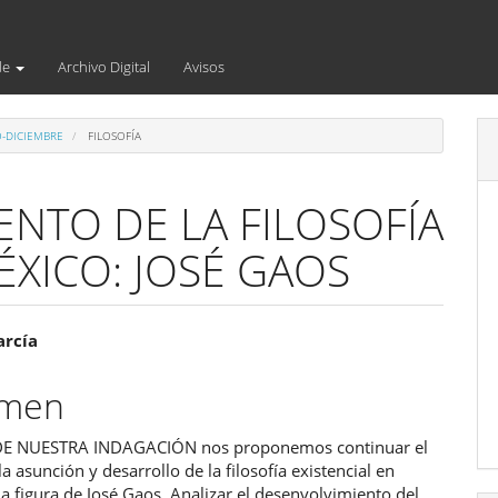
de
Archivo Digital
Avisos
O-DICIEMBRE
FILOSOFÍA
ENTO DE LA FILOSOFÍA
ÉXICO: JOSÉ GAOS
enido
arcía
ipal
umen
DE NUESTRA INDAGACIÓN nos proponemos continuar el
ulo
la asunción y desarrollo de la filosofía existencial en
a figura de José Gaos. Analizar el desenvolvimiento del