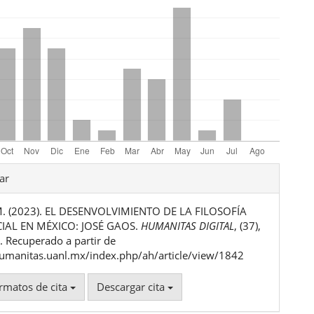
les
ar
M. (2023). EL DESENVOLVIMIENTO DE LA FILOSOFÍA
ulo
CIAL EN MÉXICO: JOSÉ GAOS.
HUMANITAS DIGITAL
, (37),
 Recuperado a partir de
humanitas.uanl.mx/index.php/ah/article/view/1842
rmatos de cita
Descargar cita