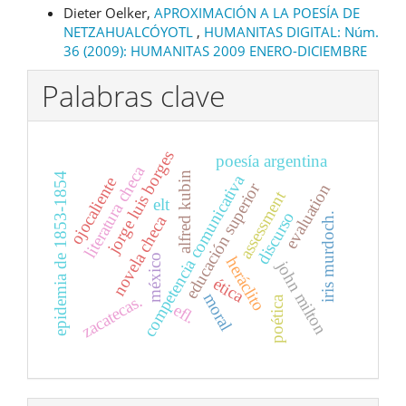
Dieter Oelker,
APROXIMACIÓN A LA POESÍA DE
NETZAHUALCÓYOTL
,
HUMANITAS DIGITAL: Núm.
36 (2009): HUMANITAS 2009 ENERO-DICIEMBRE
Palabras clave
jorge luis borges
poesía argentina
literatura checa
alfred kubin
epidemia de 1853-1854
competencia comunicativa
ojocaliente
educación superior
evaluation
assessment
elt
discurso
iris murdoch.
novela checa
méxico
heráclito
john milton
ética
moral
zacatecas.
poética
efl.