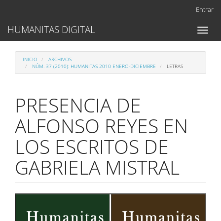
Navegación
Entrar
principal
Contenido
HUMANITAS DIGITAL
Toggl
principal
naviga
Barra
lateral
INICIO
ARCHIVOS
NÚM. 37 (2010): HUMANITAS 2010 ENERO-DICIEMBRE
LETRAS
PRESENCIA DE
ALFONSO REYES EN
LOS ESCRITOS DE
GABRIELA MISTRAL
Barra
lateral