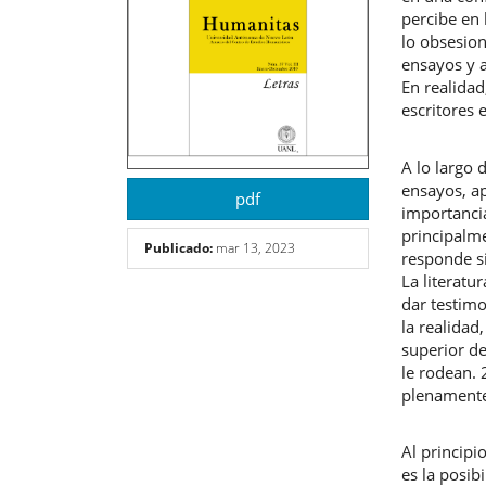
percibe en
lo obsesio
ensayos y a
En realidad
escritores 
A lo largo 
ensayos, ap
pdf
importanci
principalme
Publicado:
mar 13, 2023
responde si
La literatu
dar testim
la realidad
superior de
le rodean. 2
plenamente 
Al principi
es la posib