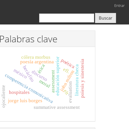
Entrar
Buscar
Palabras clave
cólera morbus
educación superior
poética
poiesis y sinestesia
poesía argentina
ética
literatura checa
heráclito
efl.
méxico
john milton
discurso
assessment
competencia comunicativa
moral
evaluation
ojocaliente
elt
hospitales
jorge luis borges
summative assessment