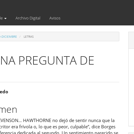
de
Archivo Digital
Avisos
O-DICIEMBRE
LETRAS
UNA PREGUNTA DE
enido
cedo
ipal
umen
VENSON… HAWTHORNE no dejó de sentir nunca que la
ulo
critor era frívola o, lo que es peor, culpable”, dice Borges
ferencia dedicada al segundo. Un sentimiento parecido se