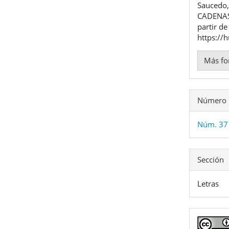
Saucedo
artíc
CADENA
partir de
https://
Más fo
Número
Núm. 37 
Sección
Letras