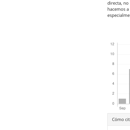
directa, no
hacemos a t
especialmen
Descargas
Detal
Cómo cit
del