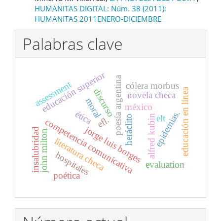
HUMANITAS DIGITAL: Núm. 38 (2011):
HUMANITAS 2011ENERO-DICIEMBRE
Palabras clave
educación superior
poesía argentina
assessment
cólera morbus
educación en línea
discurso
novela checa
moral
méxico
epidemias.
ética
elt
alfred kubin
heráclito
efl.
competencia comunicativa
jorge luis borges
insalubridad
john milton
literatura checa
hospitales
evaluation
poética