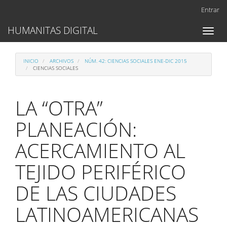
Navegación
Entrar
principal
Contenido
HUMANITAS DIGITAL
Toggl
principal
naviga
Barra
lateral
INICIO
ARCHIVOS
NÚM. 42: CIENCIAS SOCIALES ENE-DIC 2015
CIENCIAS SOCIALES
LA “OTRA”
PLANEACIÓN:
ACERCAMIENTO AL
TEJIDO PERIFÉRICO
DE LAS CIUDADES
LATINOAMERICANAS