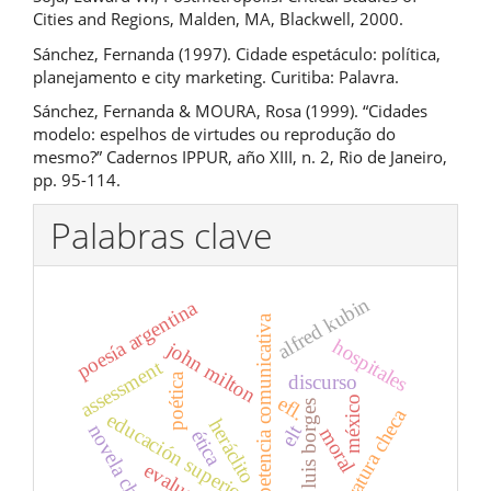
Cities and Regions, Malden, MA, Blackwell, 2000.
Sánchez, Fernanda (1997). Cidade espetáculo: política,
planejamento e city marketing. Curitiba: Palavra.
Sánchez, Fernanda & MOURA, Rosa (1999). “Cidades
modelo: espelhos de virtudes ou reprodução do
mesmo?” Cadernos IPPUR, año XIII, n. 2, Rio de Janeiro,
pp. 95-114.
Palabras clave
alfred kubin
poesía argentina
competencia comunicativa
hospitales
john milton
assessment
discurso
poética
efl.
méxico
jorge luis borges
literatura checa
educación superior
heráclito
novela checa
elt
moral
ética
evaluation