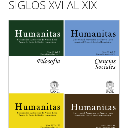
SIGLOS XVI AL XIX
Barra
lateral
del
artículo