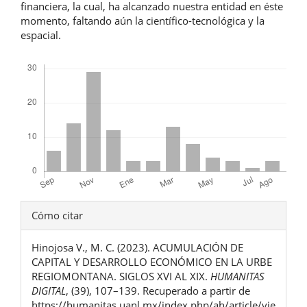
financiera, la cual, ha alcanzado nuestra entidad en éste
momento, faltando aún la científico-tecnológica y la
espacial.
Descargas
Detalles
Cómo citar
del
Hinojosa V., M. C. (2023). ACUMULACIÓN DE
artículo
CAPITAL Y DESARROLLO ECONÓMICO EN LA URBE
REGIOMONTANA. SIGLOS XVI AL XIX.
HUMANITAS
DIGITAL
, (39), 107–139. Recuperado a partir de
https://humanitas.uanl.mx/index.php/ah/article/vie