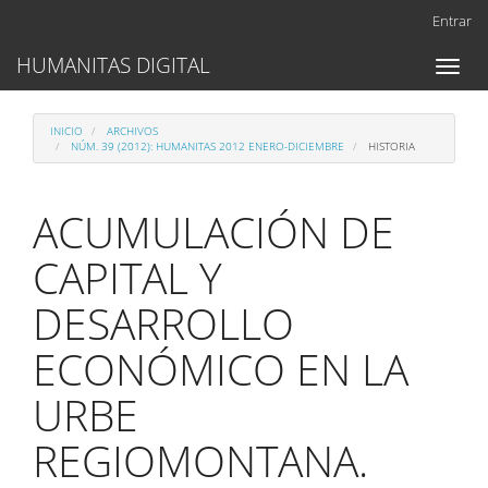
Navegación
Entrar
principal
Contenido
HUMANITAS DIGITAL
Toggl
principal
naviga
Barra
lateral
INICIO
ARCHIVOS
NÚM. 39 (2012): HUMANITAS 2012 ENERO-DICIEMBRE
HISTORIA
ACUMULACIÓN DE
CAPITAL Y
DESARROLLO
ECONÓMICO EN LA
URBE
REGIOMONTANA.