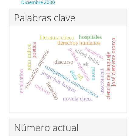
Diciembre 2000
Palabras clave
hospitales
literatura checa
josé clemente orozco
derechos humanos
poética
john milton
zacatecas.
poesía argentina
alfred kubin
educación superior
ciencias del lenguaje
discurso
elt
competencia comunicativa
moral
assessment
jorge luis borges
ética
evaluation
efl.
heráclito
méxico
novela checa
Número actual