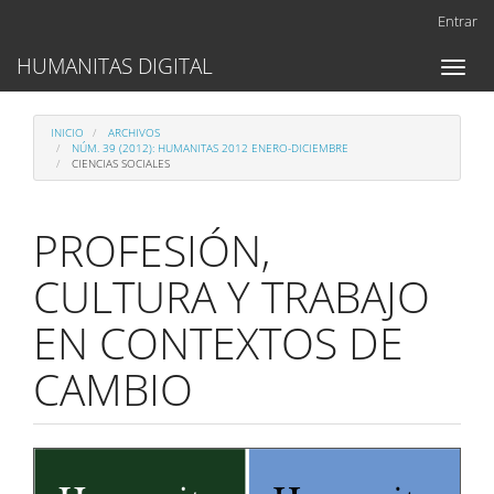
Navegación
Entrar
principal
Contenido
HUMANITAS DIGITAL
Toggl
principal
naviga
Barra
lateral
INICIO
ARCHIVOS
NÚM. 39 (2012): HUMANITAS 2012 ENERO-DICIEMBRE
CIENCIAS SOCIALES
PROFESIÓN,
CULTURA Y TRABAJO
EN CONTEXTOS DE
CAMBIO
Barra